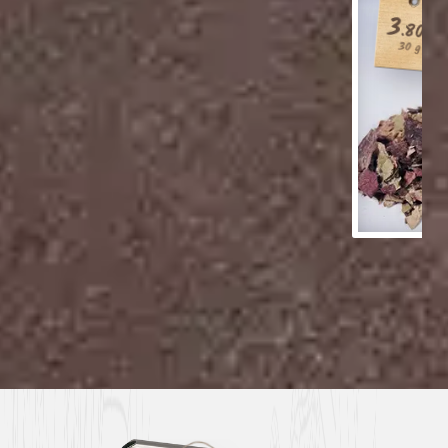
3
.80
€
30 g