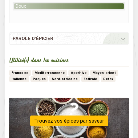
Doux
PAROLE D’ÉPICIER
Utilisé(e) dans les cuisines
Francaise
Mediterraneenne
Aperitive
Moyen-orient
Italienne
Paques
Nord-africaine
Estivale
Detox
Vegan
Marocaine
Vegetarienne
Indienne
Scandinave
Africaine
Patisserie
Creole
Chinoise
Noel
Tex-mex
…
Trouvez vos épices par saveur