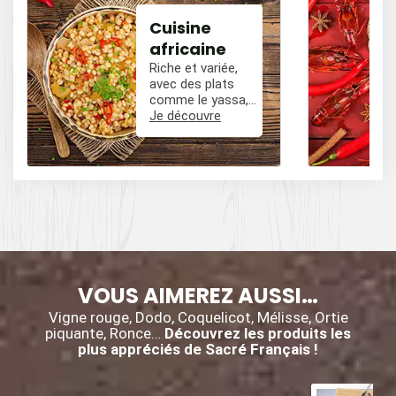
Cuisine
africaine
Riche et variée,
avec des plats
comme le yassa,
le poulet mafé, et
Je découvre
des influences
épicées avec du
poivre, du cumin,
et des piments.
VOUS AIMEREZ AUSSI…
Vigne rouge, Dodo, Coquelicot, Mélisse, Ortie
piquante, Ronce…
Découvrez les produits les
plus appréciés de Sacré Français !