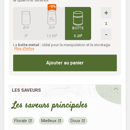
la quantité désirés.
+
-
€
€
€
3
13.50
5.20
La
boîte métal :
idéal pour la manipulation et le stockage.
Plus d'infos
Ajouter au panier
LES SAVEURS
Les saveurs principales
Florale
Mielleux
Doux