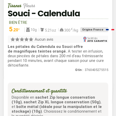
Tisanes
Fleurs
Souci - Calendula
BIEN ÊTRE
5
10g
.20
€
5.21oz
300
/kg
Origine France
€
Aucun avis
Les pétales du Calendula ou Souci offre
de magnifiques teintes orangé.
A tester en infusion,
deux pincées de pétales dans 200 ml d'eau frémissante
pendant 10 minutes, avant chaque saison pour une cure
détoxifiante.
Gtin :
3760405275515
Conditionnement et quantité
Disponible en
sachet Zip longue conservation
(10g)
,
sachet Zip XL longue conservation (50g)
,
et
boîte métal (idéale pour la manipulation et le
stockage) (10g)
. Choisissez le conditionnement et