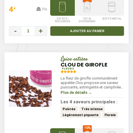
4
€
20g
ZIP ÉCO-
ZIP XL
BOÎTE MÉTAL
RECHARGE
GOURMAND
-
+
AJOUTER AU PANIER
Épice entière
CLOU DE GIROFLE
FLEURS
La fleur de girofle communément
appelée Clou propose une saveur
puissante, astringente et camphrée.
Cette épice réhausse les soupes, les
Plus de détails →
plats mijotés comme le pot au feu.
Le clou de girofle rentre également
Les 4 saveurs principales :
dans la composition de nombreux
mélanges comme le quatre épices.
Poivrée
Très intense
Légèrement piquante
Florale