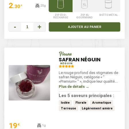
2
.30
20g
€
ZIP ÉCO-
ZIP XL
BOÎTE MÉTAL
RECHARGE
GOURMAND
-
+
AJOUTER AU PANIER
Fleurs
SAFRAN NÉGUIN
NÉGUIN
Le rouge profond des stigmates de
safran Néguin, catégorie « "
»Premium« " », indique leur qualité.
C'est une épice de choix qui doit être
Plus de détails →
réhydratée par infusion avant
utilisation.
Les 5 saveurs principales :
Iodée
Florale
Aromatique
Terreuse
Légèrement amère
19
€
1g