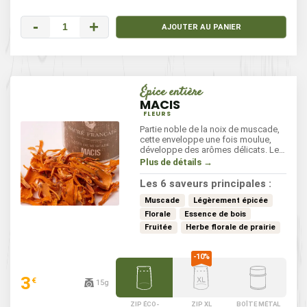
-
+
AJOUTER AU PANIER
Épice entière
MACIS
FLEURS
Partie noble de la noix de muscade,
cette enveloppe une fois moulue,
développe des arômes délicats. Le
macis s'associe avec les viandes et
Plus de détails →
les poissons blancs, les gratins,
mais aussi avec le chocolat et les
Les 6 saveurs principales :
fruits crus ou cuits.
Muscade
Légèrement épicée
Florale
Essence de bois
Fruitée
Herbe florale de prairie
3
€
15g
ZIP ÉCO-
ZIP XL
BOÎTE MÉTAL