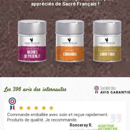
appréciés de Sacré Français !
ES
DÉCOCTION
POUDRE
MÉLANGE D’ÉPICES
Racines
Coriandre
Curry Fumé
es
de Pissenlit
s
Les 396 avis des internautes
Commande emballée avec soin et reçue rapidement.
Produits de qualité. Je recommande.
Ronceray R.
ACHETEUR
AUTHENTIFIÉ