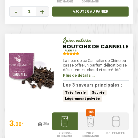
RECHARGE
GOURMAND
-
+
AJOUTER AU PANIER
Épice entière
BOUTONS DE CANNELLE
FLEURS
La fleur de ce Cannelier de Chine ou
casse offre un parfum délicat boisé,
délicatement chaud et sucré. Idéal
pour aromatiser les desserts, le riz,
Plus de détails →
les marinades, les viandes ou les
volailles braisées, ce bouton floral
Les 3 saveurs principales :
est une merveille !
Très florale
Sucrée
Légèrement poivrée
3
.20
20g
€
ZIP ÉCO-
ZIP XL
BOÎTE MÉTAL
RECHARGE
GOURMAND