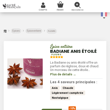
Epices
Epice entiere
FLEURS
Épice entière
BADIANE ANIS ÉTOILÉ
FLEURS
La Badiane ou anis étoilé offre un
parfum de réglisse, doux et chaud.
Un morceau de cette étoile
parfumera vos cuissons de
Plus de détails →
crustacés comme vos légumes
sautés. La badiane s'utilise
Les 4 saveurs principales :
également en patisserie.
Anis
Chaude
Légèrement camphrée
Nostalgique