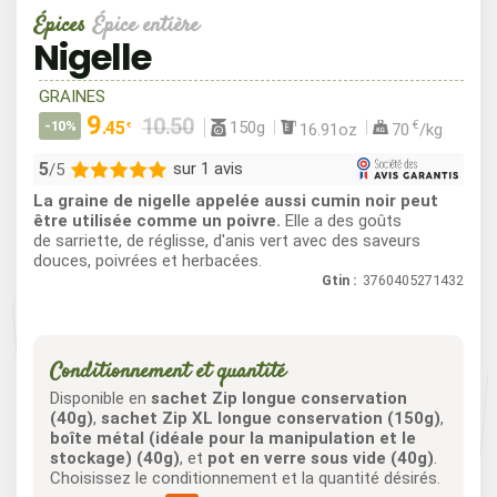
Épices
Épice entière
Nigelle
GRAINES
9
150g
-10%
.45
€
16.91oz
70
/kg
€
5
sur 1 avis
/5
La graine de nigelle appelée aussi cumin noir peut
1
être utilisée comme un poivre.
Elle a des goûts
de sarriette, de réglisse, d'anis vert avec des saveurs
0
douces, poivrées et herbacées.
0
Gtin :
3760405271432
0
0
Conditionnement et quantité
Disponible en
sachet Zip longue conservation
(40g)
,
sachet Zip XL longue conservation (150g)
,
boîte métal (idéale pour la manipulation et le
stockage) (40g)
, et
pot en verre sous vide (40g)
.
Choisissez le conditionnement et la quantité désirés.