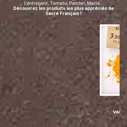
L'entregent, Tomato, Pandan, Macis…
Découvrez les produits les plus appréciés de
Sacré Français !
3
.80
€
50 g
VADOU