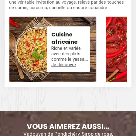
une véritable invitation au voyage, relevé par des touches
de cumin, curcuma, cannelle ou encore coriandre.
Cuisine
africaine
Riche et variée,
avec des plats
comme le yassa,
le poulet mafé, et
Je découvre
des influences
épicées avec du
poivre, du cumin,
et des piments.
VOUS AIMEREZ AUSSI…
Vadouvan de Pondichéry, Sirop de rose,