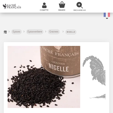
Epices
Epice entiere
Graines
NIGELLE