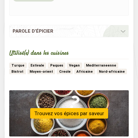
PAROLE D’ÉPICIER
Utilisé(e) dans les cuisines
Turque
Estivale
Paques
Vegan
Mediterraneenne
Bistrot
Moyen-orient
Creole
Africaine
Nord-africaine
Vegetarienne
Hivernale
Japonaise
Detox
Libanaise
…
Tex-mex
Marocaine
Trouvez vos épices par saveur