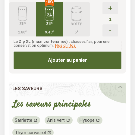
+
-
€
€
€
2.80
9.45
5
Le
Zip XL (maxi contenance) :
chassez l’air, pour une
conservation optimum.
Plus d'infos
Ajouter au panier
LES SAVEURS
Les saveurs principales
Sarriette
Anis vert
Hysope
Thym carvacrol