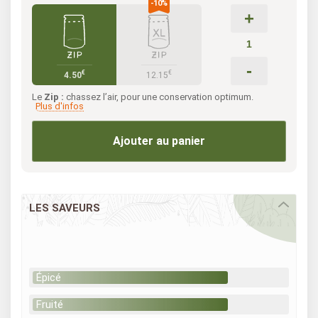
+
-
€
€
4.50
12.15
Le
Zip :
chassez l’air, pour une conservation optimum.
Plus d'infos
Ajouter au panier
LES SAVEURS
Épicé
Fruité