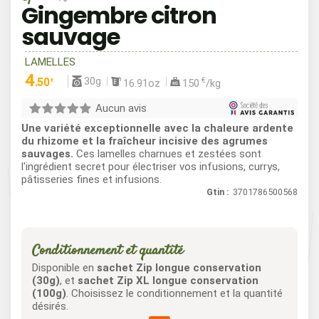
Gingembre citron
sauvage
LAMELLES
4
30g
.50
€
16.91oz
150
/kg
€
Aucun avis
Une variété exceptionnelle avec la chaleure ardente
du rhizome et la fraîcheur incisive des agrumes
sauvages.
Ces lamelles charnues et zestées sont
l'ingrédient secret pour électriser vos infusions, currys,
pâtisseries fines et infusions.
Gtin :
3701786500568
Conditionnement et quantité
Disponible en
sachet Zip longue conservation
(30g)
, et
sachet Zip XL longue conservation
(100g)
. Choisissez le conditionnement et la quantité
désirés.