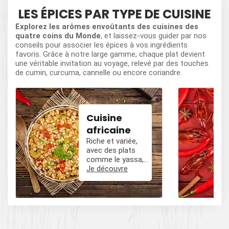
LES ÉPICES PAR TYPE DE CUISINE
Explorez les arômes envoûtants des cuisines des
quatre coins du Monde
, et laissez-vous guider par nos
conseils pour associer les épices à vos ingrédients
favoris. Grâce à notre large gamme, chaque plat devient
une véritable invitation au voyage, relevé par des touches
de cumin, curcuma, cannelle ou encore coriandre.
Cuisine
africaine
Riche et variée,
avec des plats
comme le yassa,
le poulet mafé, et
Je découvre
des influences
épicées avec du
poivre, du cumin,
et des piments.