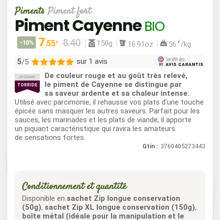
Piments
Piment fort
Piment Cayenne
BIO
7
150g
-10%
.55
€
16.91oz
56
/kg
€
5
sur 1 avis
/5
De couleur rouge et au goût très relevé,
PIQUANT
1
le piment de Cayenne se distingue par
TORRIDE
sa saveur ardente et sa chaleur intense.
0
Utilisé avec parcimonie, il rehausse vos plats d'une touche
0
épicée sans masquer les autres saveurs. Parfait pour les
0
sauces, les marinades et les plats de viande, il apporte
un piquant caractéristique qui ravira les amateurs
0
de sensations fortes.
Gtin :
3760405273443
Conditionnement et quantité
Disponible en
sachet Zip longue conservation
(50g)
,
sachet Zip XL longue conservation (150g)
,
boîte métal (idéale pour la manipulation et le