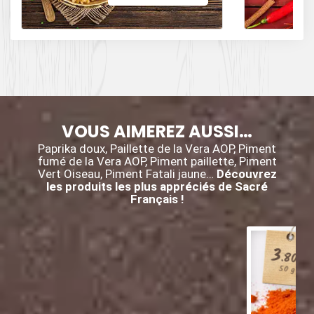
des influences
épicées avec du
poivre, du cumin,
et des piments.
VOUS AIMEREZ AUSSI…
Paprika doux, Paillette de la Vera AOP, Piment
fumé de la Vera AOP, Piment paillette, Piment
Vert Oiseau, Piment Fatali jaune…
Découvrez
les produits les plus appréciés de Sacré
Français !
3
.80
€
50 g