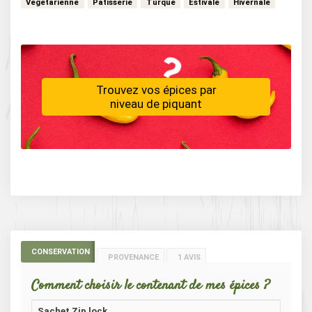
Vegetarienne
Patisserie
Turque
Estivale
Hivernale
…
Creole
Sud-americaine
Africaine
Francaise
Trouvez vos épices par
niveau de piquant
CONSERVATION
PROVENANCE
1 AVIS
Comment choisir le contenant de mes épices ?
Sachet Zip lock