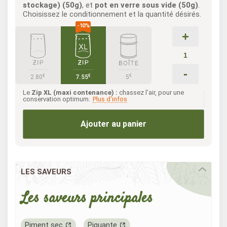
stockage) (50g)
, et
pot en verre sous vide (50g)
.
Choisissez le conditionnement et la quantité désirés.
+
-
€
€
€
2.80
7.55
5
Le
Zip XL (maxi contenance) :
chassez l’air, pour une
conservation optimum.
Plus d'infos
Ajouter au panier
LES SAVEURS
Les saveurs principales
Piment sec
Piquante