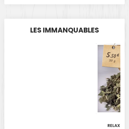
LES IMMANQUABLES
5
€
.50
30 g
RELAX GR