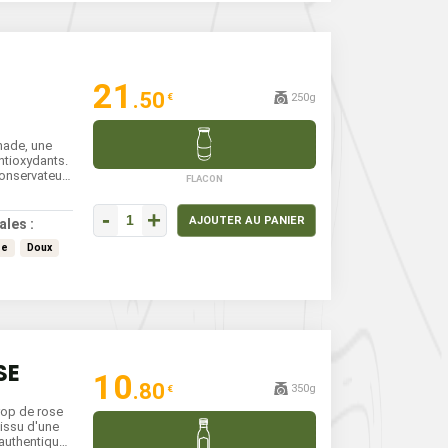
21
.50
250g
€
nade, une
ntioxydants.
onservateur,
FLACON
 et sucrée,
ouge intense
-
+
salés. Un
AJOUTER AU PANIER
ales :
our fins
ée
Doux
SE
10
.80
350g
€
irop de rose
 issu d'une
 authentique