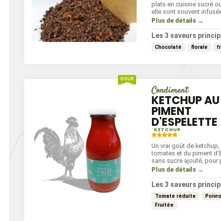
plats en cuisine sucré o
elle sont souvent infusé
une boisson, offrant un
Plus de détails →
chocolat intense et surp
en apportant les bienfai
Les 3 saveurs princip
sans les calories.
Chocolaté
florale
f
Condiment
KETCHUP AU
PIMENT
D'ESPELETTE
KETCHUP
Un vrai goût de ketchup,
tomates et du piment d'
sans sucre ajouté, pour p
grands !
Plus de détails →
Les 3 saveurs princip
Tomate réduite
Poivr
Fruitée