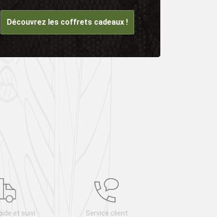
Découvrez les coffrets cadeaux !
pide et suivi
Service client
Satis