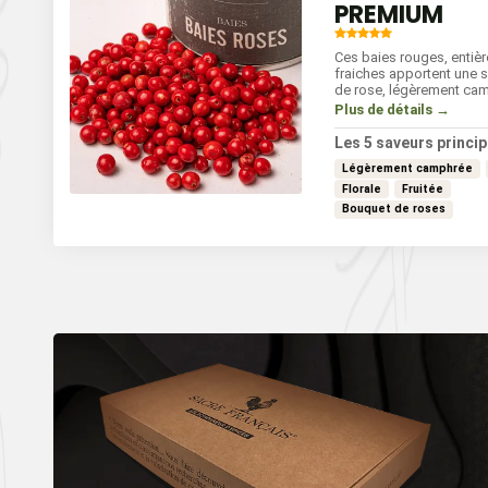
PREMIUM
Ces baies rouges, entièr
fraiches apportent une 
de rose, légèrement ca
une fin de bouche sucrée
Plus de détails →
sublimer vos plats. À aj
vos sauces, marinades 
Les 5 saveurs princip
elles rehaussent égalem
Légèrement camphrée
desserts pour une touch
et raffinée.
Florale
Fruitée
Bouquet de roses