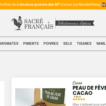
€
Profitez de la
livraison gratuite dès 65
d’achat (via Mondial Relay)
AROMATES
PIMENTS
POIVRES
SELS
TISANES
VANI
Cacao
PEAU DE FÈV
CACAO
PEAU
Elles s'utilisent pour pa