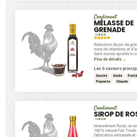
Condiment
MÉLASSE DE
GRENADE
LIBAN
Réduction de jus de gre
mine de vitamines et d’a
Sans sucres ajoutés ni c
dotée d’une saveur acide
Plus de détails →
elle habille de sa robe r
salades et mets sucrés-
Les 6 saveurs princip
condiment d’exception p
Sucrée
Acide
Fruit
gourmets.
Piquante
Chaude
Condiment
SIROP DE RO
LIBAN
Intensément floral, ce s
100 % naturel Fair Trade
fabrication artisanale et