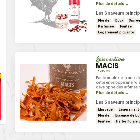
qui capture la quintess
Plus de détails →
végétal.
Les 6 saveurs princip
Florale
Doux
Sucré
Parfumée
Fruitée
Légèrement piquante
Épice entière
MACIS
FLEURS
Partie noble de la noix 
cette enveloppe une foi
développe des arômes d
macis s'associe avec le
Plus de détails →
les poissons blancs, les
mais aussi avec le choco
Les 6 saveurs princip
fruits crus ou cuits.
Muscade
Légèrement 
Florale
Essence de bo
Fruitée
Herbe florale 