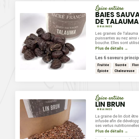
Épice entière
BAIES SAUV
DE TALAUMA
GRAINES
Les graines de Talauma 
puissantes au nez ainsi
bouche. Elles sont utilis
cuisine des populations
Plus de détails →
montagnardes du nord V
accompagnent les plats
Les 6 saveurs princip
base de gibiers et de p
Fruitée
Sucrée
Flor
Épicée
Chaleureuse
Épice entière
LIN BRUN
GRAINES
La graine de lin doit êtr
infusée afin de dévelop
ses vertus nutritionnelles
possède un goût raffiné
Plus de détails →
noisettes.