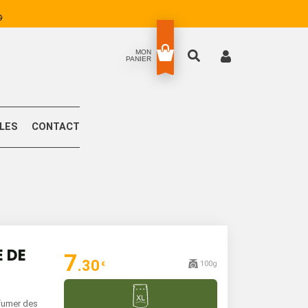
MON
PANIER
LLES
CONTACT
E DE
7
.30
100g
€
rfumer des