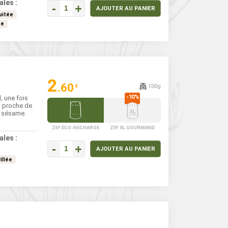
ales :
-
+
AJOUTER AU PANIER
uitée
ée
2
.60
100g
€
, une fois
t proche de
du sésame.
ZIP ÉCO-RECHARGE
ZIP XL GOURMAND
ales :
-
+
AJOUTER AU PANIER
illée