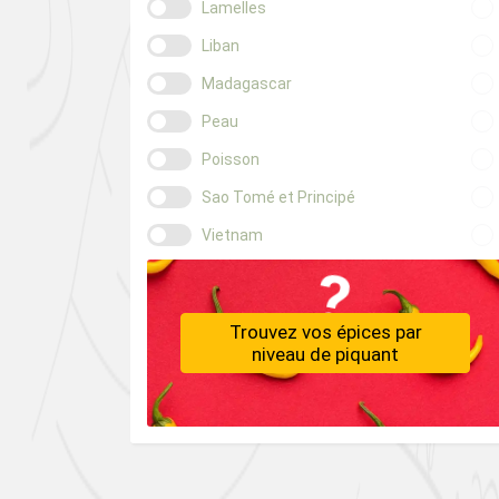
Lamelles
Liban
Madagascar
Peau
Poisson
Sao Tomé et Principé
Vietnam
Trouvez vos épices par
niveau de piquant