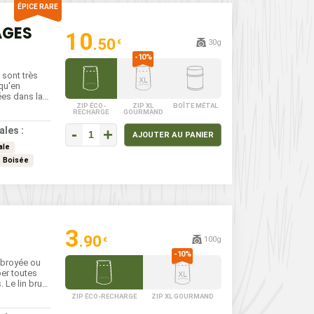
AGES
10
.50
30g
€
sont très
 qu'en
ées dans la
ZIP ÉCO-
ZIP XL
BOÎTE MÉTAL
RECHARGE
GOURMAND
ietnam et
 mijotés à
-
+
ales :
AJOUTER AU PANIER
oissons.
ale
Boisée
3
.90
100g
€
e broyée ou
per toutes
. Le lin brun
 de
ZIP ÉCO-RECHARGE
ZIP XL GOURMAND