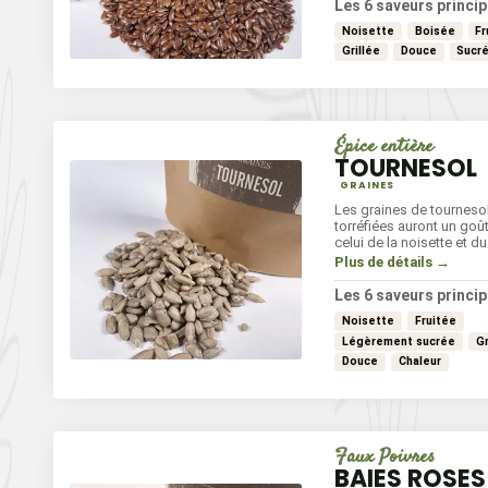
Les 6 saveurs princip
Noisette
Boisée
Fr
Grillée
Douce
Sucr
Épice entière
TOURNESOL
GRAINES
Les graines de tournesol
torréfiées auront un goû
celui de la noisette et 
Plus de détails →
Les 6 saveurs princip
Noisette
Fruitée
Légèrement sucrée
Gr
Douce
Chaleur
Faux Poivres
BAIES ROSES