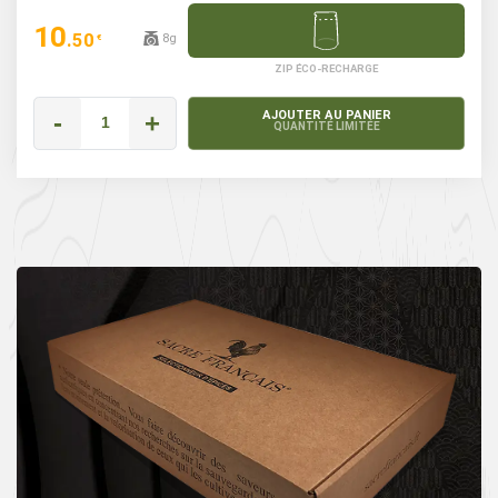
10
.50
8g
€
ZIP ÉCO-RECHARGE
-
+
AJOUTER AU PANIER
QUANTITÉ LIMITÉE