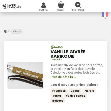
BOISEES
Gousse
VANILLE GIVRÉE
KARIKOUIÉ
GIVRÉE
Avec un taux de vanilline hors norme,
la Vanille Planifolia de Nouvelle-
Calédonie a des notes boisées et
épicées, avec des évocations de
Plus de détails →
cacao et de fève de Tonka. Ces
nuances proviennent du processus
Les 6 saveurs principales :
de fermentation et de séchage qui
confèrent une profondeur
Pruneaux
Cacao
Florale
aromatique inégalée apportant une
Tonka
Vanille épicée
touche gourmande et chaleureuse
Boisées
exceptionnelle.