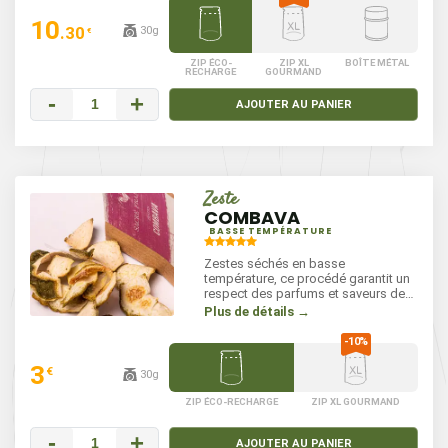
10
.30
30g
€
ZIP ÉCO-
ZIP XL
BOÎTE MÉTAL
RECHARGE
GOURMAND
-
+
AJOUTER AU PANIER
Zeste
COMBAVA
BASSE TEMPÉRATURE
Zestes séchés en basse
température, ce procédé garantit un
respect des parfums et saveurs de
cet agrume particulier. À réhydrater
Plus de détails →
en infusion ou en marinade, avant
utilisation pour retrouver son goût et
son aspect initial.
3
€
30g
ZIP ÉCO-RECHARGE
ZIP XL GOURMAND
-
+
AJOUTER AU PANIER