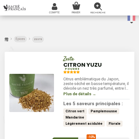
Epices
ZESTE
Zeste
CITRON YUZU
POUDRE
Citrus emblématique du Japon,
zeste séché en basse température, il
dévoile un nez très parfumé, entre la
mandarine et le cédrat. Sans acidité,
Plus de détails →
il apporte une petite amertume
agréable en fin de bouche.
Les 5 saveurs principales :
Citron vert
Pamplemousse
Mandarine
Légèrement acidulée
Florale