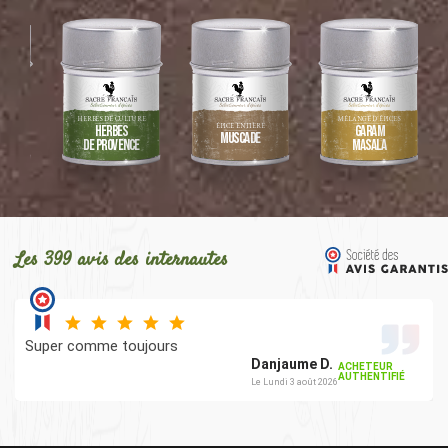
HERBES DE CULTURE
MÉLANGE D’ÉPICES
ICES
ÉPICE ENTIÈRE
Herbes
Garam
Muscade
de Provence
Masala
Les 399 avis des internautes
Super comme toujours
Danjaume D.
ACHETEUR
AUTHENTIFIÉ
Le Lundi 3 août 2026