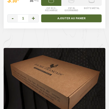
3
.30
40g
€
ZIP ÉCO-
ZIP XL
BOÎTE MÉTAL
RECHARGE
GOURMAND
-
+
AJOUTER AU PANIER