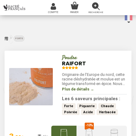
FORTE
Poudre
RAIFORT
Originaire de l'Europe du nord, cette
racine déshydratée et moulue est un
légume transformé en épice. Nous
consommons principalement les
Plus de détails →
racines (épice poudre) du raifort.
Cousin du radis il se distingue par sa
Les 6 saveurs principales :
saveur particulièrement prononcée,
piquante et poivrée.
Forte
Piquante
Chaude
Poivrée
Acide
Herbacée