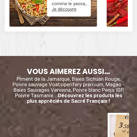
comme le yassa,
le poulet mafé, et
Je découvre
des influences
épicées avec du
poivre, du cumin,
et des piments.
VOUS AIMEREZ AUSSI…
Piment de la Jamaïque, Baies Sichuan Rouge,
Poivre sauvage Voatsiperifery premium, Magao -
Baies Sauvages Verveina, Poivre blanc Penja IGP,
Poivre Tasmanie…
Découvrez les produits les
plus appréciés de Sacré Français !
3
€
.50
40 g