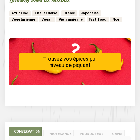
Utilisé(e) dans les cuisines
Africaine
Thailandaise
Creole
Japonaise
Vegetarienne
Vegan
Vietnamienne
Fast-food
Noel
…
Hivernale
Chinoise
Mexicaine
Trouvez vos épices par
niveau de piquant
CONSERVATION
PROVENANCE
PRODUCTEUR
3 AVIS