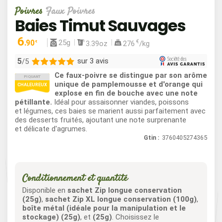
Poivres
Faux Poivres
Baies Timut Sauvages
6
25g
.90
€
3.39oz
276
/kg
€
5
sur 3 avis
/5
Ce faux-poivre se distingue par son arôme
PIQUANT
3
unique de pamplemousse et d'orange qui
CHALEUREUX
explose en fin de bouche avec une note
0
pétillante.
Idéal pour assaisonner viandes, poissons
0
et légumes, ces baies se marient aussi parfaitement avec
0
des desserts fruités, ajoutant une note surprenante
et délicate d'agrumes.
0
Gtin :
3760405274365
Conditionnement et quantité
Disponible en
sachet Zip longue conservation
(25g)
,
sachet Zip XL longue conservation (100g)
,
boîte métal (idéale pour la manipulation et le
stockage) (25g)
, et
(25g)
. Choisissez le