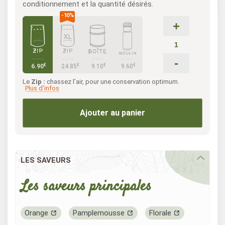
conditionnement et la quantité désirés.
+
-
€
€
€
€
6.90
24.85
9.10
9.60
Le
Zip :
chassez l’air, pour une conservation optimum.
Plus d'infos
Ajouter au panier
LES SAVEURS
Les saveurs principales
Orange
Pamplemousse
Florale