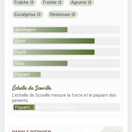
Fraîche
Fruitée
Agrume
Eucalyptus
Résineuse
Astringent
Épicé
Fruité
Gras
Piquant
Échelle de Scoville
L’échelle de Scoville mesure la force et le piquant des
piments.
Piquant : 2 sur 10 (Chaleureux)