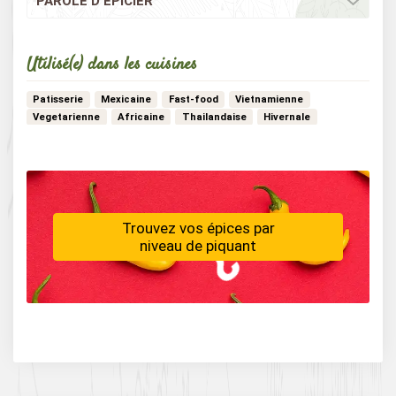
PAROLE D’ÉPICIER
Utilisé(e) dans les cuisines
Patisserie
Mexicaine
Fast-food
Vietnamienne
Vegetarienne
Africaine
Thailandaise
Hivernale
…
Creole
Vegan
Trouvez vos épices par
niveau de piquant