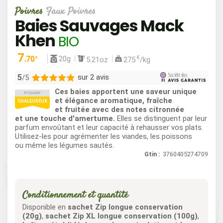
Poivres
Faux Poivres
Baies Sauvages Mack
Khen
BIO
7
20g
.70
€
5.21oz
275
/kg
€
5
sur 2 avis
/5
Ces baies apportent une saveur unique
PIQUANT
2
et élégance aromatique, fraîche
CHALEUREUX
et fruitée avec des notes citronnée
0
et une touche d'amertume.
Elles se distinguent par leur
0
parfum envoûtant et leur capacité à rehausser vos plats.
0
Utilisez-les pour agrémenter les viandes, les poissons
ou même les légumes sautés.
0
Gtin :
3760405274709
Conditionnement et quantité
Disponible en
sachet Zip longue conservation
(20g)
,
sachet Zip XL longue conservation (100g)
,