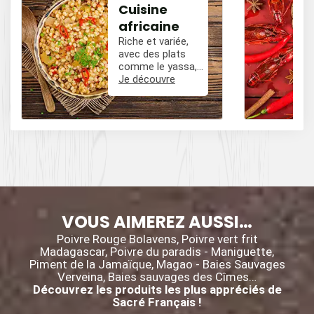
Cuisine
africaine
Riche et variée,
avec des plats
comme le yassa,
le poulet mafé, et
Je découvre
des influences
épicées avec du
poivre, du cumin,
et des piments.
VOUS AIMEREZ AUSSI…
Poivre Rouge Bolavens, Poivre vert frit
Madagascar, Poivre du paradis - Maniguette,
Piment de la Jamaïque, Magao - Baies Sauvages
Verveina, Baies sauvages des Cîmes…
Découvrez les produits les plus appréciés de
Sacré Français !