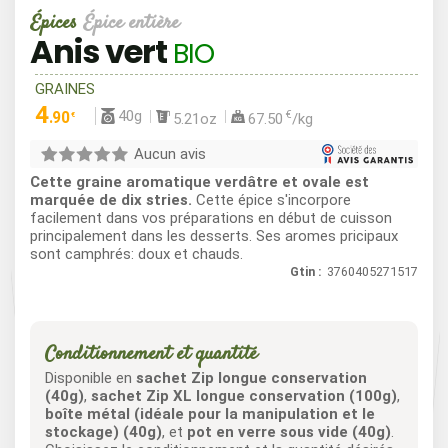
Épices
Épice entière
Anis vert
BIO
GRAINES
4
40g
.90
€
5.21oz
67.50
/kg
€
Aucun avis
Cette graine aromatique verdâtre et ovale est
marquée de dix stries.
Cette épice s'incorpore
facilement dans vos préparations en début de cuisson
principalement dans les desserts. Ses aromes pricipaux
sont camphrés: doux et chauds.
Gtin :
3760405271517
Conditionnement et quantité
Disponible en
sachet Zip longue conservation
(40g)
,
sachet Zip XL longue conservation (100g)
,
boîte métal (idéale pour la manipulation et le
stockage) (40g)
, et
pot en verre sous vide (40g)
.