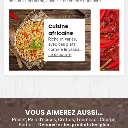
de cumin, curcuma, cannelle ou encore coriandre.
Cuisine
africaine
Riche et variée,
avec des plats
comme le yassa,
le poulet mafé, et
Je découvre
des influences
épicées avec du
poivre, du cumin,
et des piments.
VOUS AIMEREZ AUSSI…
Poulet, Pain d'épices, Crétois, Tournesol, Courge,
Raifort…
Découvrez les produits les plus