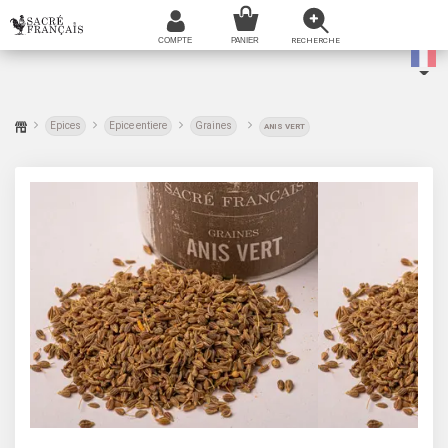
Epices
Epice entiere
Graines
ANIS VERT