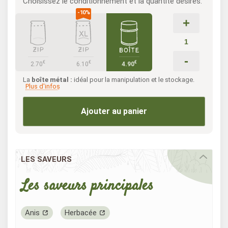
Choisissez le conditionnement et la quantité désirés.
+
-
€
€
€
2.70
6.10
4.90
La
boîte métal :
idéal pour la manipulation et le stockage.
Plus d'infos
Ajouter au panier
LES SAVEURS
Les saveurs principales
Anis
Herbacée