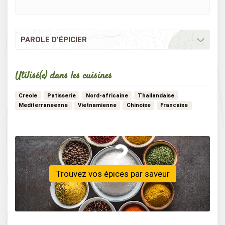
PAROLE D’ÉPICIER
Utilisé(e) dans les cuisines
Creole
Patisserie
Nord-africaine
Thailandaise
Mediterraneenne
Vietnamienne
Chinoise
Francaise
Italienne
Marocaine
Vegan
Moyen-orient
Bistrot
Turque
Mexicaine
Vegetarienne
Libanaise
Africaine
…
Detox
Aperitive
Trouvez vos épices par saveur