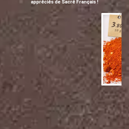
appréciés de Sacré Français !
3
.80
€
50 g