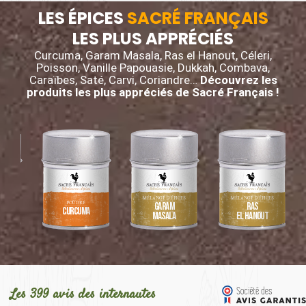
LES ÉPICES
SACRÉ FRANÇAIS
LES PLUS APPRÉCIÉS
Curcuma, Garam Masala, Ras el Hanout, Céleri,
Poisson, Vanille Papouasie, Dukkah, Combava,
Caraïbes, Saté, Carvi, Coriandre…
Découvrez les
produits les plus appréciés de Sacré Français !
MÉLANGE D’ÉPICES
MÉLANGE D’ÉPICES
POUDRE
Garam
Ras
e
Curcuma
Masala
el Hanout
Les 399 avis des internautes