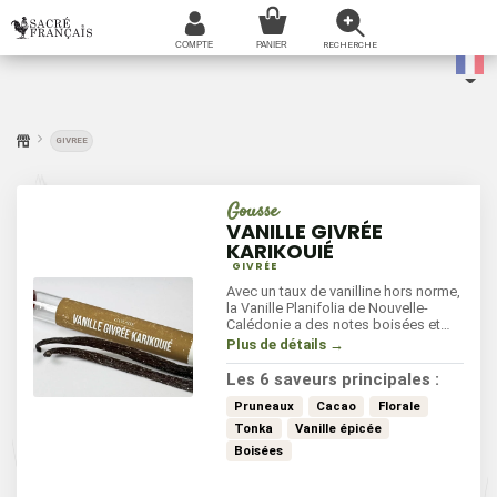
GIVREE
Gousse
VANILLE GIVRÉE
KARIKOUIÉ
GIVRÉE
Avec un taux de vanilline hors norme,
la Vanille Planifolia de Nouvelle-
Calédonie a des notes boisées et
épicées, avec des évocations de
Plus de détails →
cacao et de fève de Tonka. Ces
nuances proviennent du processus
Les 6 saveurs principales :
de fermentation et de séchage qui
confèrent une profondeur
Pruneaux
Cacao
Florale
aromatique inégalée apportant une
Tonka
Vanille épicée
touche gourmande et chaleureuse
Boisées
exceptionnelle.