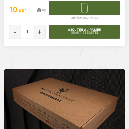
10
.50
8g
€
ZIP ÉCO-RECHARGE
-
+
AJOUTER AU PANIER
QUANTITÉ LIMITÉE