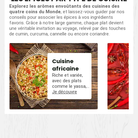
Explorez les arômes envoûtants des cuisines des
quatre coins du Monde
, et laissez-vous guider par nos
conseils pour associer les épices à vos ingrédients
favoris. Grâce à notre large gamme, chaque plat devient
une véritable invitation au voyage, relevé par des touches
de cumin, curcuma, cannelle ou encore coriandre.
Cuisine
africaine
Riche et variée,
avec des plats
comme le yassa,
le poulet mafé, et
Je découvre
des influences
épicées avec du
poivre, du cumin,
et des piments.