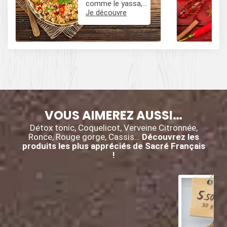
comme le yassa,
le poulet mafé, et
Je découvre
des influences
épicées avec du
poivre, du cumin,
et des piments.
VOUS AIMEREZ AUSSI…
Détox tonic, Coquelicot, Verveine Citronnée,
Ronce, Rouge gorge, Cassis…
Découvrez les
produits les plus appréciés de Sacré Français
!
5
€
.50
30 g