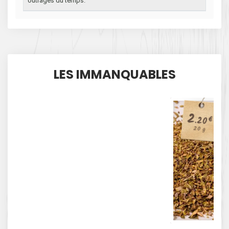
outrages du temps.
LES IMMANQUABLES
2
.20
€
20 g