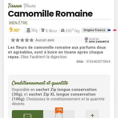
Tisanes
Fleurs
Camomille Romaine
BIEN ÊTRE
9
30g
.90
€
8.46oz
330
/kg
Origine France
€
Aucun avis
Les fleurs de camomille romaine aux parfums doux
et agréables, sont à boire en tisane après chaque
repas.
Elles facilitent la digestion.
Gtin :
3760405275904
Conditionnement et quantité
Disponible en
sachet Zip longue conservation
(30g)
, et
sachet Zip XL longue conservation
(100g)
. Choisissez le conditionnement et la quantité
désirés.
+