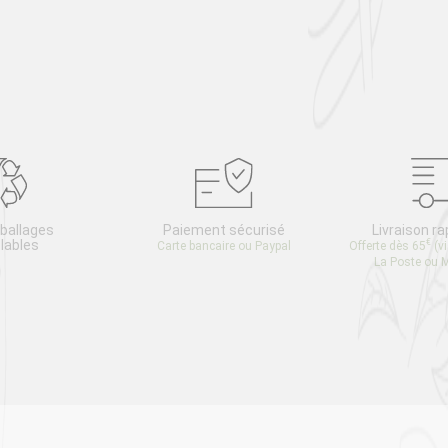
ballages
Paiement sécurisé
Livraison ra
lables
€
Carte bancaire ou Paypal
Offerte dès 65
(v
La Poste ou 