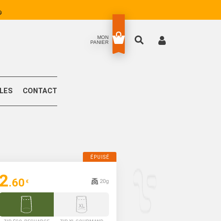
MON
PANIER
LLES
CONTACT
2
.60
20g
€