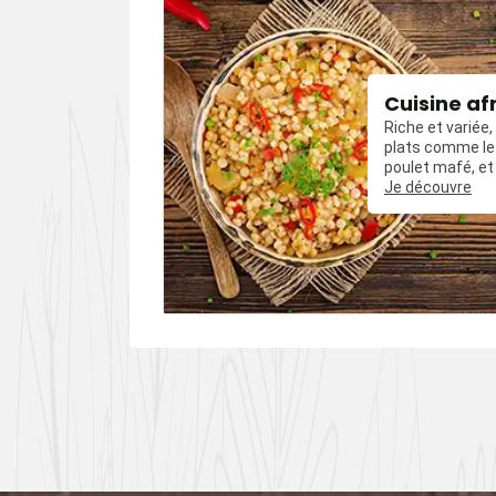
our
Cuisine af
Riche et variée
t amuse-
plats comme le 
les mais
poulet mafé, et
uvent relevés
influences épic
Je découvre
es comme le
poivre, du cumin
oivre.
piments.