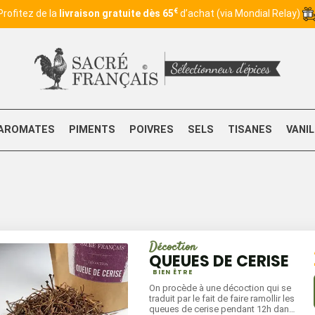
€
Profitez de la
livraison gratuite dès 65
d’achat (via Mondial Relay)
AROMATES
PIMENTS
POIVRES
SELS
TISANES
VANI
Décoction
QUEUES DE CERISE
BIEN ÊTRE
On procède à une décoction qui se
traduit par le fait de faire ramollir les
queues de cerise pendant 12h dans