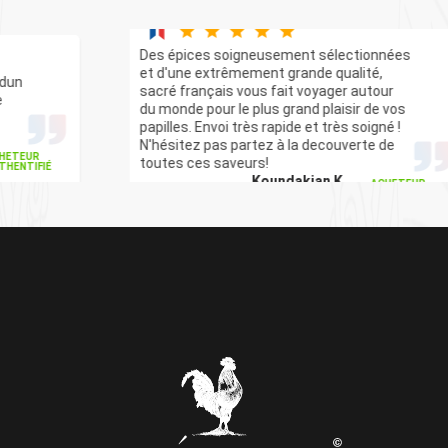
Des épices soigneusement sélectionnées
et d'une extrêmement grande qualité,
sacré français vous fait voyager autour
du monde pour le plus grand plaisir de vos
papilles. Envoi très rapide et très soigné !
N'hésitez pas partez à la decouverte de
toutes ces saveurs!
Koundakian K.
ACHETEUR
AUTHENTIFIÉ
Le Dimanche 19 juillet 2026