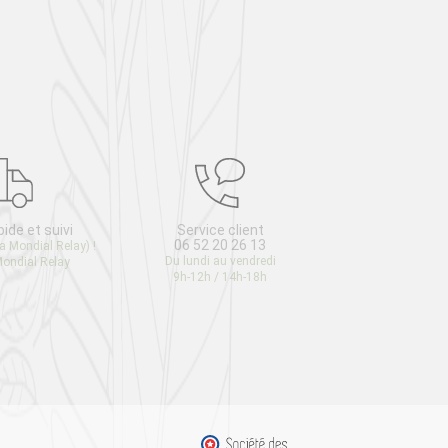
pide et suivi
Service client
Satis
06 52 20 26 13
ou rem
ia Mondial Relay)
!
Du lundi au vendredi
Retour g
Mondial Relay
9h-12h / 14h-18h