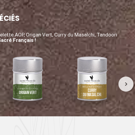
ÉCIÉS
lette AOP, Origan Vert, Curry du Masalchi, Tandoori
Sacré Français !
MÉLANGE D’ÉPICES
HERBES DE CULTURE
Curry
Origan Vert
du Masalchi