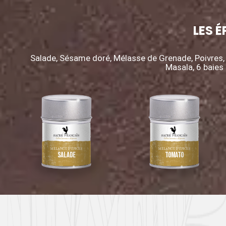
LES É
Salade, Sésame doré, Mélasse de Grenade, Poivres, 
Masala, 6 baie
MÉLANGE D’ÉPICES
MÉLANGE D’ÉPICES
Salade
Tomato