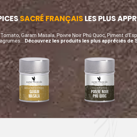
PICES
SACRÉ FRANÇAIS
LES PLUS APPR
Tomato, Garam Masala, Poivre Noir Phú Quoc, Piment d’Espe
s agrumes…
Découvrez les produits les plus appréciés de 
MÉLANGE D’ÉPICES
VRAIS POIVRES
Garam
Poivre Noir
Masala
Phú Quoc