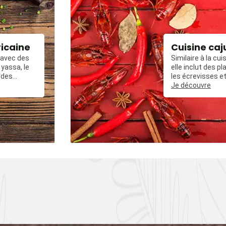
ricaine
Cuisine caj
, avec des
Similaire à la cui
yassa, le
elle inclut des 
 des
les écrevisses et
ées avec du
frit épicé.
Je découvre
, et des