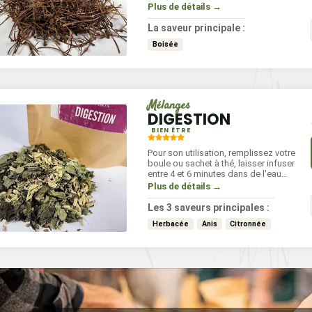
de l'eau froide puis idéalement les
Plus de détails →
3
6
faire bouillir pendant 10 minutes et
.30
€
€
.90
laisser infuser 10 minutes de plus.
La saveur principale :
30 g
50 g
Boisée
Mélanges
DIGESTION
BIEN ÊTRE
ondiment
Mélange d’épices
Vra
E DE GRENADE
TOMATO
POIVRE 
Pour son utilisation, remplissez votre
boule ou sachet à thé, laisser infuser
LIBAN
entre 4 et 6 minutes dans de l'eau
frémissante. À boire chaude après
3
Plus de détails →
.80
€
les repas pour une meilleure
8
€
.10
digestion.
50 g
Les 3 saveurs principales :
40 g
Herbacée
Anis
Citronnée