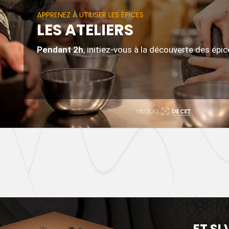
Mélange d’épices
ret cadeau
GARAM MASALA
APPRENEZ À UTILISER LES ÉPICES
OIVRES
PIMENT D
CURRY
LES ATELIERS
Pendant 2h
, initiez-vous à la découverte des épi
ET SI