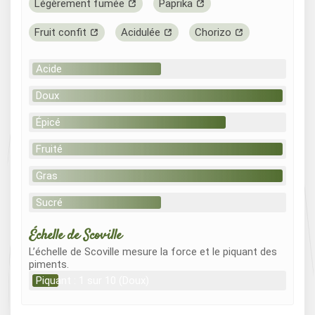
Légèrement fumée
Paprika
Fruit confit
Acidulée
Chorizo
Acide
Doux
Épicé
Fruité
Gras
Sucré
Échelle de Scoville
L’échelle de Scoville mesure la force et le piquant des
piments.
Piquant : 1 sur 10 (Doux)