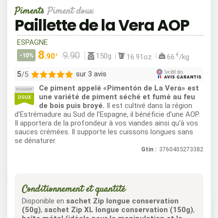
Piments
Piment doux
Paillette de la Vera AOP
ESPAGNE
8
150g
-10%
.90
€
16.91oz
66
/kg
€
5
sur 3 avis
/5
Ce piment appelé «Pimentón de La Vera» est
PIQUANT
3
une variété de piment séché et fumé au feu
DOUX
de bois puis broyé.
Il est cultivé dans la région
0
d'Estrémadure au Sud de l'Espagne, il bénéficie d'une AOP.
0
Il apportera de la profondeur à vos viandes ainsi qu'à vos
0
sauces crémées. Il supporte les cuissons longues sans
se dénaturer.
0
Gtin :
3760405273382
Conditionnement et quantité
Disponible en
sachet Zip longue conservation
(50g)
,
sachet Zip XL longue conservation (150g)
,