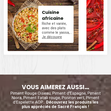
Cuisine
africaine
Riche et variée,
avec des plats
comme le yassa,
le poulet mafé, et
Je découvre
des influences
épicées avec du
poivre, du cumin,
et des piments.
VOUS AIMEREZ AUSSI…
Piment Rouge Oiseau, Piment d'Espagne, Piment
Niora, Piment Fatali rouge, Poivron vert, Piment
d’Espelette AOP…
Découvrez les produits les
plus appréciés de Sacré Français !