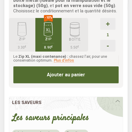
boîte métal (idéale pour la manipulation et le
stockage) (50g)
, et
pot en verre sous vide (50g)
.
Choisissez le conditionnement et la quantité désirés.
+
-
€
€
€
3.30
8.90
5.50
Le
Zip XL (maxi contenance) :
chassez l’air, pour une
conservation optimum.
Plus d'infos
Ajouter au panier
LES SAVEURS
Les saveurs principales